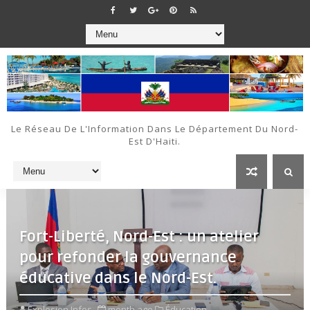
Le Réseau De L'Information Dans Le Département Du Nord-
Est D'Haiti.
Fort-Liberté, Nord-Est : un atelier
pour refonder la gouvernance
éducative dans le Nord-Est.
Explosion Infos
month ago
Éducation ,